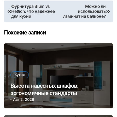
Навигация
Фурнитура Blum vs
Можно ли
Hettich: что надежнее
использовать
по
для кухни
ламинат на балконе?
записям
Похожие записи
Кухня
Высота навесных шкафов:
эргономичные стандарты
Авг 2, 2026