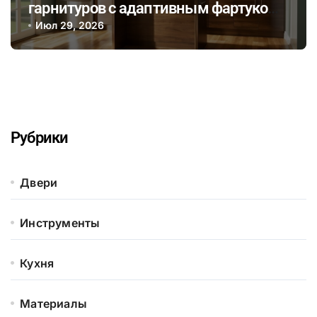
гарнитуров с адаптивным фартуком
для быстрого обновления кухни без
Июл 29, 2026
серьезного ремонта
Рубрики
Двери
Инструменты
Кухня
Материалы