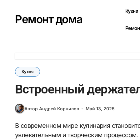
Перейти
к
Кухня
Ремонт дома
содержанию
Ремон
Кухня
Встроенный держател
Автор Андрей Корнилов
Май 13, 2025
В современном мире кулинария становится все более популярной, а готовка —
увлекательным и творческим процессом.