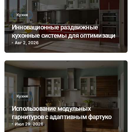
Кухня
Инновационные раздвижные
кухонные системы для оптимизации
пространства и стильного
Авг 2, 2026
оформления интерьера
Кухня
Использование модульных
гарнитуров с адаптивным фартуком
для быстрого обновления кухни без
Июл 29, 2026