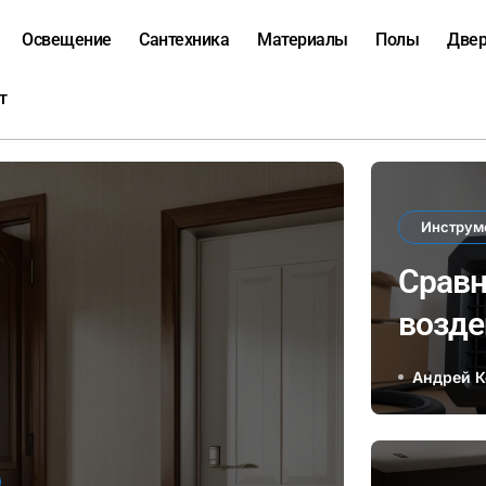
Освещение
Сантехника
Материалы
Полы
Две
т
Инструм
Сравн
возде
элект
Андрей 
влиян
в зак