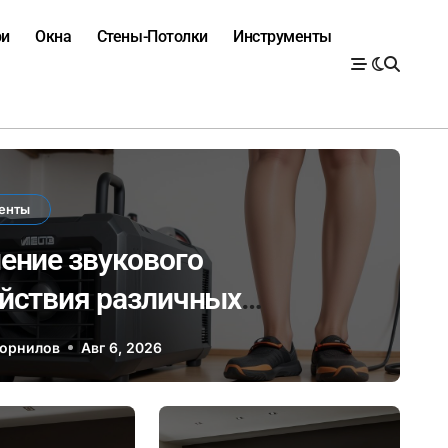
ри
Окна
Стены-Потолки
Инструменты
енты
ение звукового
йствия различных
роинструментов и его
Корнилов
Авг 6, 2026
ие на здоровье при ремонте
рытых помещениях
Двери