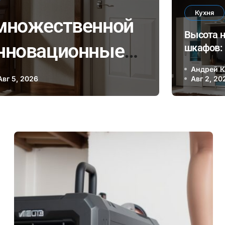
Кухня
 множественной
Двери
Высота 
инновационные
шкафов:
эргоном
нологии для
Андрей 
стандар
Авг 5, 2026
Авг 2, 20
я и уединения в
е