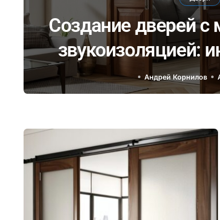
к
Создание дверей с
звукоизоляцией: 
материалы и тех
Андрей Корнилов
комфортного общени
дом