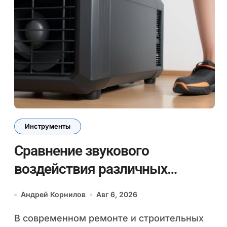
Инструменты
Сравнение звукового
воздействия различных
электроинструментов и его
Андрей Корнилов
Авг 6, 2026
влияние на здоровье при
В современном ремонте и строительных
ремонте в закрытых