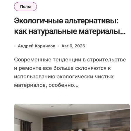
Полы
Экологичные альтернативы:
как натуральные материалы
для полов влияют на здоровье
Андрей Корнилов
Авг 6, 2026
и комфорт в доме
Современные тенденции в строительстве
и ремонте все больше склоняются к
использованию экологически чистых
материалов, особенно...