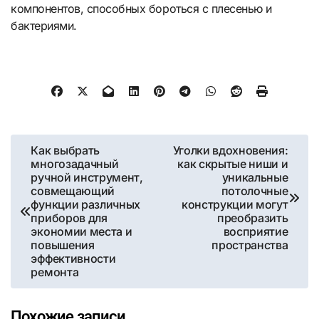
компонентов, способных бороться с плесенью и
бактериями.
Навигация
Как выбрать
Уголки вдохновения:
многозадачный
как скрытые ниши и
по
ручной инструмент,
уникальные
совмещающий
потолочные
записям
функции различных
конструкции могут
приборов для
преобразить
экономии места и
восприятие
повышения
пространства
эффективности
ремонта
Похожие записи