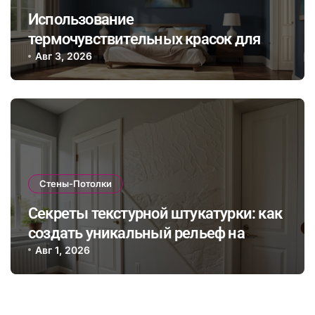
Использование
термочувствительных красок для
стен: как цвет меняется в
Авг 3, 2026
зависимости от температуры и
создаёт впечатляющий эффект
Стены-Потолки
Секреты текстурной штукатурки: как
создать уникальный рельеф на
стенах с помощью подручных
Авг 1, 2026
материалов и необычных
инструментов