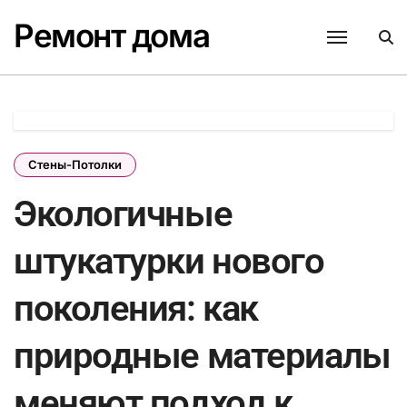
Перейти
Ремонт дома
к
содержанию
Стены-Потолки
Экологичные
штукатурки нового
поколения: как
природные материалы
меняют подход к