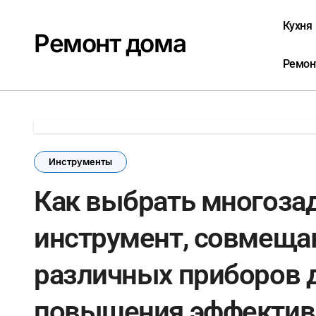
Перейти
к
Кухня
Ремонт дома
содержанию
Ремон
Инструменты
Как выбрать многоза
инструмент, совмещ
различных приборов 
повышения эффектив