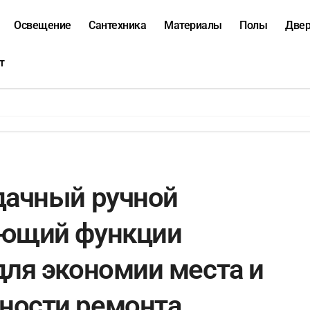
Освещение
Сантехника
Материалы
Полы
Две
т
дачный ручной
ающий функции
для экономии места и
ности ремонта