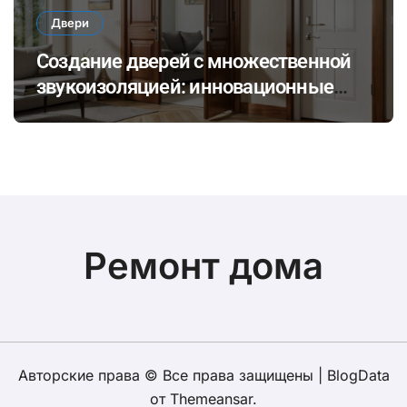
Двери
Создание дверей с множественной
звукоизоляцией: инновационные
материалы и технологии для
комфортного общения и уединения в
доме
Ремонт дома
Авторские права © Все права защищены
|
BlogData
от
Themeansar
.