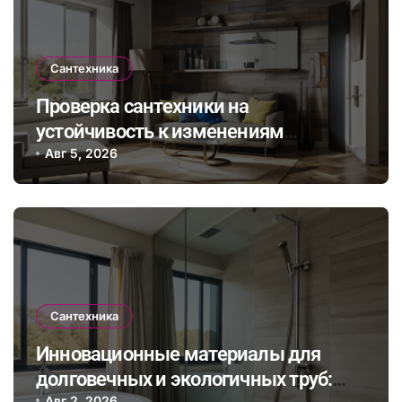
Сантехника
Проверка сантехники на
устойчивость к изменениям
климата: как выбрать и установить
Авг 5, 2026
оборудование для комфортного
проживания в будущем
Сантехника
Инновационные материалы для
долговечных и экологичных труб:
Авг 2, 2026