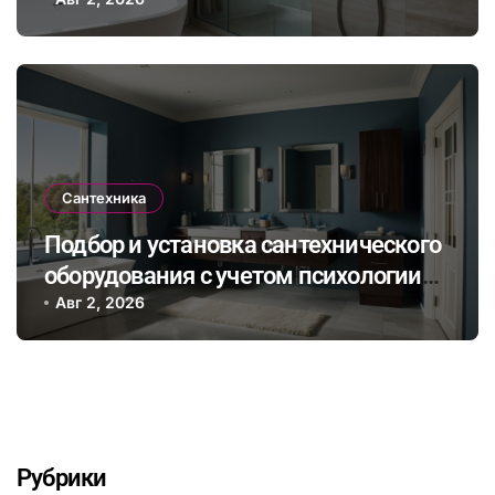
как выбрать и правильно установить
Сантехника
Подбор и установка сантехнического
оборудования с учетом психологии
цвета для создания уютной ванной
Авг 2, 2026
комнаты
Рубрики