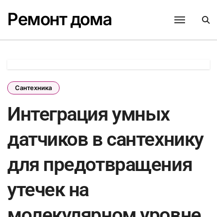
Перейти
Ремонт дома
к
содержанию
Сантехника
Интеграция умных
датчиков в сантехнику
для предотвращения
утечек на
молекулярном уровне