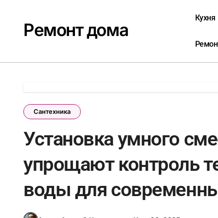
Перейти
к
Кухня
Ремонт дома
содержанию
Ремон
Сантехника
Установка умного сме
упрощают контроль т
воды для современны