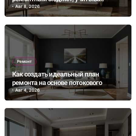
неожиданные расходы и избегая
Авг 8, 2026
распространенных финансовых
ошибок
Ремонт
Как создать идеальный план
ремонта на основе потокового
бюджета и гибкого графика работ с
Авг 4, 2026
учетом непредвиденных расходов