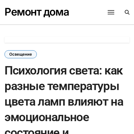
Перейти
Ремонт дома
к
содержанию
Освещение
Психология света: как
разные температуры
цвета ламп влияют на
эмоциональное
состояние и