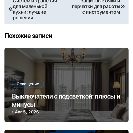
Системы хранения
Защитные очки и
для маленькой
перчатки для работы
по
кухни: лучшие
с инструментом
решения
записям
Похожие записи
Освещение
Выключатели с подсветкой: плюсы и
минусы
Авг 5, 2026