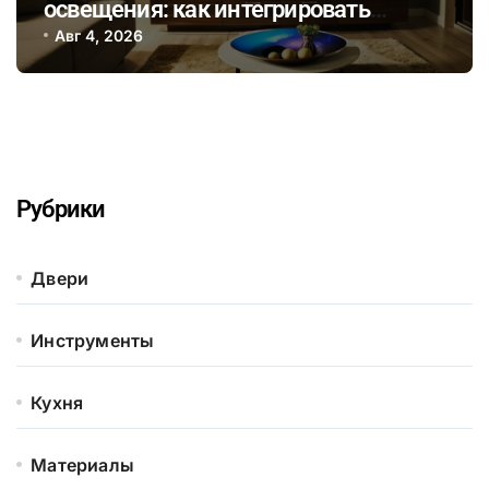
освещения: как интегрировать
смарт-лампы в домашний
Авг 4, 2026
мультимедийный сценарий для
уютных вечеров
Рубрики
Двери
Инструменты
Кухня
Материалы