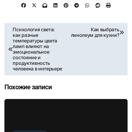
Навигация
Психология света:
Как выбрать
как разные
линолеум для кухни?
по
температуры цвета
ламп влияют на
записям
эмоциональное
состояние и
продуктивность
человека в интерьере
Похожие записи